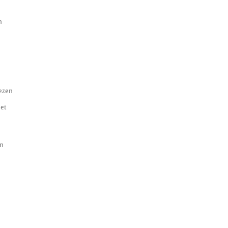
n
iezen
het
jn