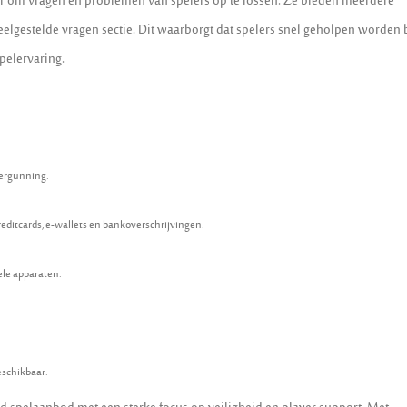
ar om vragen en problemen van spelers op te lossen. Ze bieden meerdere
elgestelde vragen sectie. Dit waarborgt dat spelers snel geholpen worden b
spelervaring.
 vergunning.
editcards, e-wallets en bankoverschrijvingen.
ele apparaten.
eschikbaar.