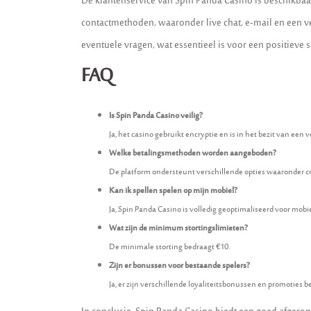
De klantenservice van Spin Panda Casino is beschikba
contactmethoden, waaronder live chat, e-mail en een ve
eventuele vragen, wat essentieel is voor een positieve 
FAQ
Is Spin Panda Casino veilig?
Ja, het casino gebruikt encryptie en is in het bezit van een
Welke betalingsmethoden worden aangeboden?
De platform ondersteunt verschillende opties waaronder cr
Kan ik spellen spelen op mijn mobiel?
Ja, Spin Panda Casino is volledig geoptimaliseerd voor mobi
Wat zijn de minimum stortingslimieten?
De minimale storting bedraagt €10.
Zijn er bonussen voor bestaande spelers?
Ja, er zijn verschillende loyaliteitsbonussen en promoties b