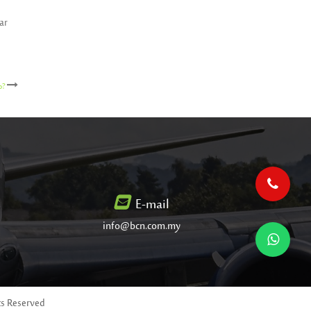
ar
o?
E-mail
info@bcn.com.my
ts Reserved