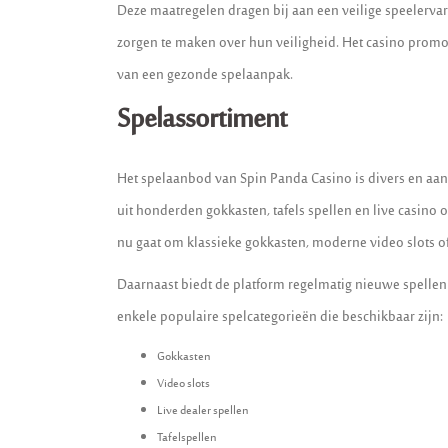
Deze maatregelen dragen bij aan een veilige speelerva
zorgen te maken over hun veiligheid. Het casino promoo
van een gezonde spelaanpak.
Spelassortiment
Het spelaanbod van Spin Panda Casino is divers en aan
uit honderden gokkasten, tafels spellen en live casino op
nu gaat om klassieke gokkasten, moderne video slots of
Daarnaast biedt de platform regelmatig nieuwe spellen
enkele populaire spelcategorieën die beschikbaar zijn:
Gokkasten
Video slots
Live dealer spellen
Tafelspellen