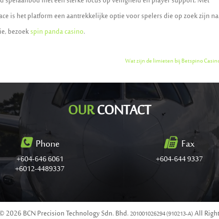
d spelaanbod met een sterke focus op veiligheid en player support. Met
e is het platform een aantrekkelijke optie voor spelers die op zoek zijn na
ie, bezoek
spin panda casino
.
Wat zijn de limieten bij Betspino Casin
OUR
CONTACT
Phone
Fax
+604-646 6061
+604-644 9337
+6012-4489337
 © 2026 BCN Precision Technology Sdn. Bhd.
All Righ
201001026294 (910213-A)