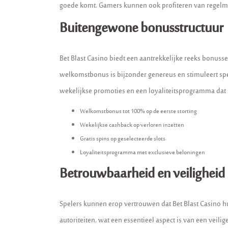
goede komt. Gamers kunnen ook profiteren van regelma
Buitengewone bonusstructuur
Bet Blast Casino biedt een aantrekkelijke reeks bonus
welkomstbonus is bijzonder genereus en stimuleert spel
wekelijkse promoties en een loyaliteitsprogramma dat
Welkomstbonus tot 100% op de eerste storting
Wekelijkse cashback op verloren inzetten
Gratis spins op geselecteerde slots
Loyaliteitsprogramma met exclusieve beloningen
Betrouwbaarheid en veiligheid
Spelers kunnen erop vertrouwen dat Bet Blast Casino h
autoriteiten, wat een essentieel aspect is van een vei