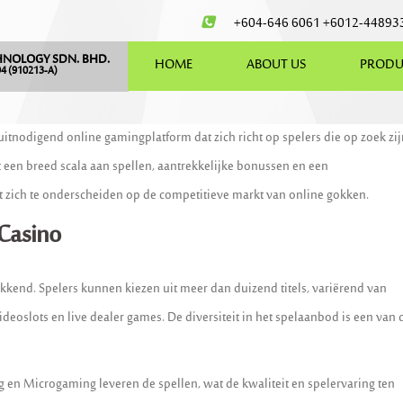
+604-646 6061 +6012-44893
HNOLOGY SDN. BHD.
HOME
ABOUT US
PRODU
4 (910213-A)
uitnodigend online gamingplatform dat zich richt op spelers die op zoek zi
een breed scala aan spellen, aantrekkelijke bonussen en een
eit zich te onderscheiden op de competitieve markt van online gokken.
 Casino
kkend. Spelers kunnen kiezen uit meer dan duizend titels, variërend van
videoslots en live dealer games. De diversiteit in het spelaanbod is een van 
 en Microgaming leveren de spellen, wat de kwaliteit en spelervaring ten